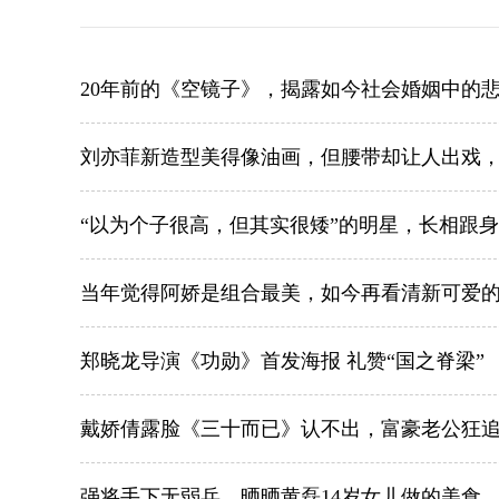
20年前的《空镜子》，揭露如今社会婚姻中的
刘亦菲新造型美得像油画，但腰带却让人出戏，
“以为个子很高，但其实很矮”的明星，长相跟
当年觉得阿娇是组合最美，如今再看清新可爱
郑晓龙导演《功勋》首发海报 礼赞“国之脊梁”
戴娇倩露脸《三十而已》认不出，富豪老公狂追
强将手下无弱兵，晒晒黄磊14岁女儿做的美食