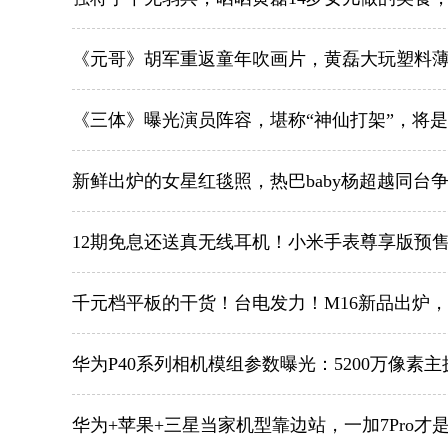
《元哥》胡军重返童年吹画片，黄磊大玩塑料
《三体》曝光演员阵容，堪称“神仙打架”，将
新鲜出炉的女星红毯照，热巴baby杨超越同台
12期免息还送真无线耳机！小米手表尊享版预
千元档平板的干货！台电发力！M16新品出炉
华为P40系列相机模组参数曝光：5200万像素
华为+苹果+三星当家机型靠边站，一加7Pro才