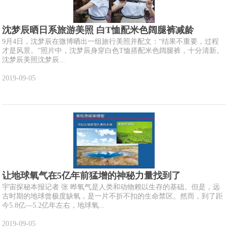
沈梦辰晒日系旅游美照 白T恤配米色阔腿裤减龄
9月4日，沈梦辰在微博晒出一组旅行美照并配文：“结果不重要，过程
才是风景。”照片中，沈梦辰身穿白色T恤搭配米色阔腿裤，十分清新。
沈梦辰美照沈梦辰...
2019-09-05
让地球氧气在5亿年前猛增的神秘力量找到了
宇宙探秘本报记者 张 晔氧气是人类和动物赖以生存的基础。但是，远
古时期的地球曾极度缺氧，是一片不折不扣的生命禁区。然而，到了距
今5.8亿—5.2亿年左右，地球氧...
2019-09-05