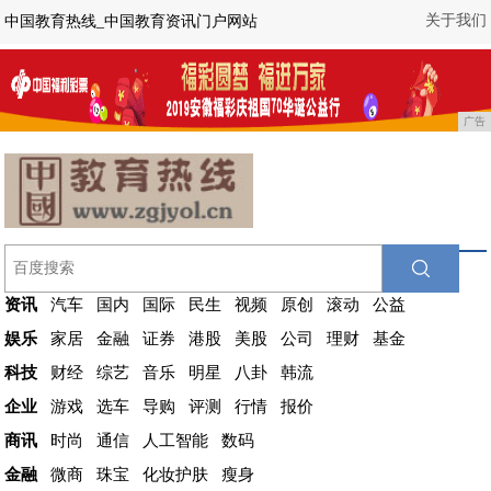
关于我们
中国教育热线_中国教育资讯门户网站
广告
资讯
汽车
国内
国际
民生
视频
原创
滚动
公益
娱乐
家居
金融
证券
港股
美股
公司
理财
基金
科技
财经
综艺
音乐
明星
八卦
韩流
企业
游戏
选车
导购
评测
行情
报价
商讯
时尚
通信
人工智能
数码
金融
微商
珠宝
化妆护肤
瘦身