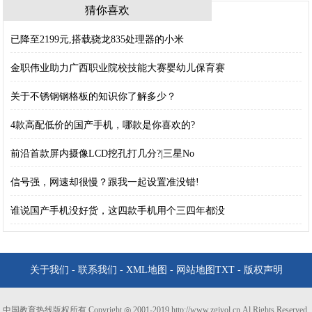
猜你喜欢
已降至2199元,搭载骁龙835处理器的小米
金职伟业助力广西职业院校技能大赛婴幼儿保育赛
关于不锈钢钢格板的知识你了解多少？
4款高配低价的国产手机，哪款是你喜欢的?
前沿首款屏内摄像LCD挖孔打几分?|三星No
信号强，网速却很慢？跟我一起设置准没错!
谁说国产手机没好货，这四款手机用个三四年都没
关于我们
-
联系我们
-
XML地图
-
网站地图
TXT
-
版权声明
中国教育热线版权所有 Copyright ◎ 2001-2019 http://www.zgjyol.cn Al Rights Reserved.