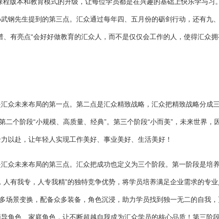
大课程版本和教育模式的升级，让每位学员都是在兴趣的基础上快乐学与习
孙武钢先生提到的第三点。汇众通过每年四、五月份的砺剑行动，还有九
谱、有亮点“会好好做教育的汇众人，而不是仅仅会工作的人，使得汇众拥
是汇众未来布局的第一点。第二点是汇众精致战略，汇众把精致战略分成
第二个阶段“小规模、高质量、经典”。第三个阶段“小而美”，未来世界，
全力以赴，让年轻人实现工作美好、事业美好、生活美好！
是汇众未来布局的第三点。汇众把成功也定义为三个阶段。第一阶段是培
，人有我专，人专我精”的独特竞争优势，将学员培养满足企业需求的专业
”多场景变换，配备众多装备，角色沉浸，助力学员找到独一无二的自我，
领导角色、家庭角色，让不断超越自我成为汇众学员的核心品质！第三阶