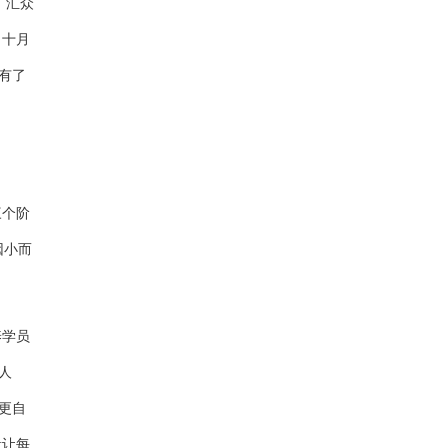
。汇众
、十月
有了
三个阶
因小而
养学员
人
更自
段让每