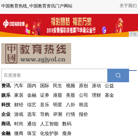
关于我们
中国教育热线_中国教育资讯门户网站
广告
资讯
汽车
国内
国际
民生
视频
原创
滚动
公益
娱乐
家居
金融
证券
港股
美股
公司
理财
基金
科技
财经
综艺
音乐
明星
八卦
韩流
企业
游戏
选车
导购
评测
行情
报价
商讯
时尚
通信
人工智能
数码
金融
微商
珠宝
化妆护肤
瘦身