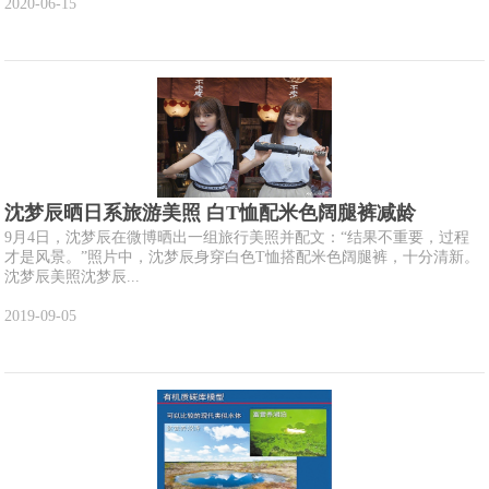
2020-06-15
沈梦辰晒日系旅游美照 白T恤配米色阔腿裤减龄
9月4日，沈梦辰在微博晒出一组旅行美照并配文：“结果不重要，过程
才是风景。”照片中，沈梦辰身穿白色T恤搭配米色阔腿裤，十分清新。
沈梦辰美照沈梦辰...
2019-09-05