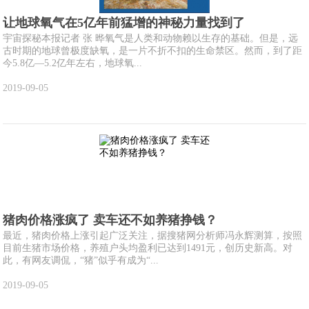
让地球氧气在5亿年前猛增的神秘力量找到了
宇宙探秘本报记者 张 晔氧气是人类和动物赖以生存的基础。但是，远
古时期的地球曾极度缺氧，是一片不折不扣的生命禁区。然而，到了距
今5.8亿—5.2亿年左右，地球氧...
2019-09-05
猪肉价格涨疯了 卖车还不如养猪挣钱？
最近，猪肉价格上涨引起广泛关注，据搜猪网分析师冯永辉测算，按照
目前生猪市场价格，养殖户头均盈利已达到1491元，创历史新高。对
此，有网友调侃，“猪”似乎有成为“...
2019-09-05