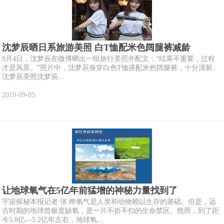
沈梦辰晒日系旅游美照 白T恤配米色阔腿裤减龄
9月4日，沈梦辰在微博晒出一组旅行美照并配文：“结果不重要，过程
才是风景。”照片中，沈梦辰身穿白色T恤搭配米色阔腿裤，十分清新。
沈梦辰美照沈梦辰...
2019-09-05
让地球氧气在5亿年前猛增的神秘力量找到了
宇宙探秘本报记者 张 晔氧气是人类和动物赖以生存的基础。但是，远
古时期的地球曾极度缺氧，是一片不折不扣的生命禁区。然而，到了距
今5.8亿—5.2亿年左右，地球氧...