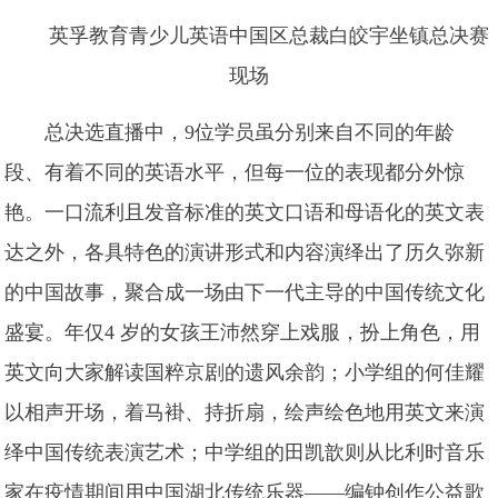
英孚教育青少儿英语中国区总裁白皎宇坐镇总决赛
现场
总决选直播中，9位学员虽分别来自不同的年龄
段、有着不同的英语水平，但每一位的表现都分外惊
艳。一口流利且发音标准的英文口语和母语化的英文表
达之外，各具特色的演讲形式和内容演绎出了历久弥新
的中国故事，聚合成一场由下一代主导的中国传统文化
盛宴。年仅4 岁的女孩王沛然穿上戏服，扮上角色，用
英文向大家解读国粹京剧的遗风余韵；小学组的何佳耀
以相声开场，着马褂、持折扇，绘声绘色地用英文来演
绎中国传统表演艺术；中学组的田凯歆则从比利时音乐
家在疫情期间用中国湖北传统乐器——编钟创作公益歌