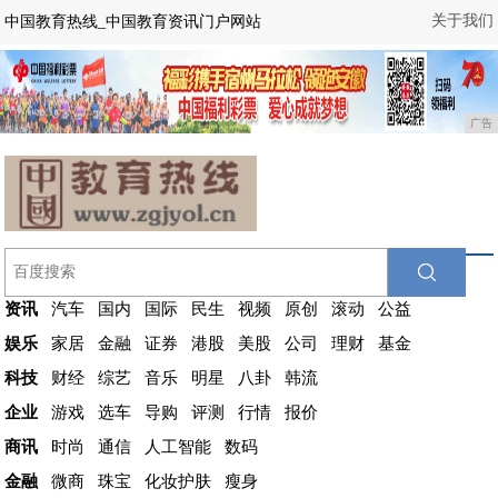
关于我们
中国教育热线_中国教育资讯门户网站
广告
资讯
汽车
国内
国际
民生
视频
原创
滚动
公益
娱乐
家居
金融
证券
港股
美股
公司
理财
基金
科技
财经
综艺
音乐
明星
八卦
韩流
企业
游戏
选车
导购
评测
行情
报价
商讯
时尚
通信
人工智能
数码
金融
微商
珠宝
化妆护肤
瘦身