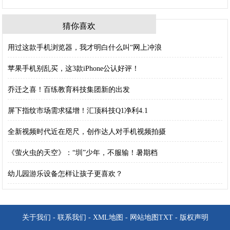
猜你喜欢
用过这款手机浏览器，我才明白什么叫“网上冲浪
苹果手机别乱买，这3款iPhone公认好评！
乔迁之喜！百练教育科技集团新的出发
屏下指纹市场需求猛增！汇顶科技Q1净利4.1
全新视频时代近在咫尺，创作达人对手机视频拍摄
《萤火虫的天空》：“圳”少年，不服输！暑期档
幼儿园游乐设备怎样让孩子更喜欢？
关于我们
-
联系我们
-
XML地图
-
网站地图
TXT
-
版权声明