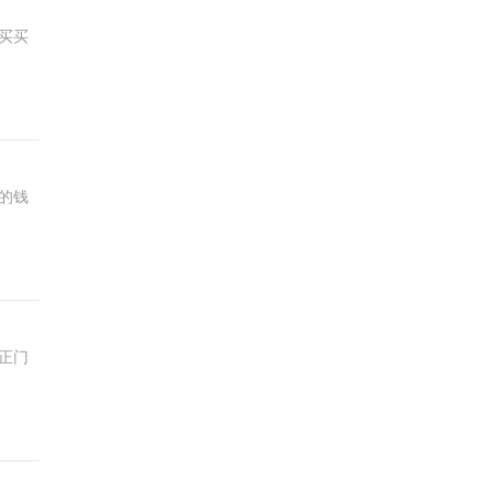
买买
的钱
正门