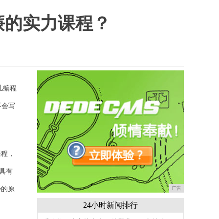
廉的实力课程？
儿编程
不会写
课程，
具有
步的原
广告
24小时新闻排行