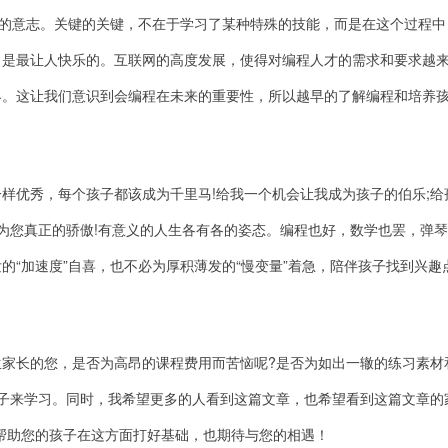
汉"的意志。关键的关键，不在于学习了某种特殊的技能，而是在这个过程中
，是最让人快乐的。互联网的高度发展，使得对编程人才的需求和要求越
界。这让我们意识到会编程在未来的重要性，所以越早的了解编程和培养
样优秀，每个孩子都该成为千里马!给我一个机会让我成为孩子的伯乐;给
成为您真正的骄傲!有意义的人生各有各的姿态。编程也好，数学也罢，弹
的“加速度”自喜，也不必为厚积薄发的“慢变量”着急，陪伴孩子找到兴趣
家长的您，是否为高昂的课程费用而苦恼呢?是否为如出一辙的练习素材
子来学习。同时，我希望更多的人看到这篇文章，也希望看到这篇文章的
努力帮助您的孩子在这方面打好基础，也期待与您的相遇！