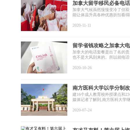
加拿大留学移民必备电话
加拿大气候虽然慢慢变冷了但双
能让体温升高各种优惠折扣看得眼
2020-11-11
留学省钱攻略之加拿大电
加拿大的电话套餐是出了名的贵
也不是大风刮来的。所以就电话卡
2020-10-26
南方医科大学以学分制改
建16个成人教育校外授课点和
媒体记者了解到,南方医科大学继
2020-07-24