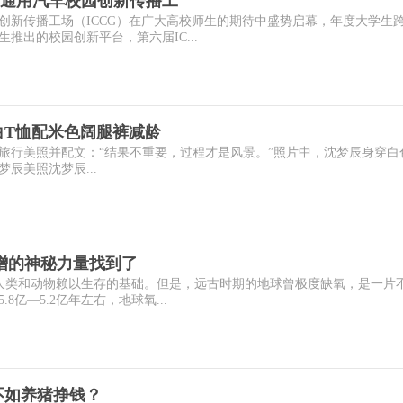
通用汽车校园创新传播工
创新传播工场（ICCG）在广大高校师生的期待中盛势启幕，年度大学生
推出的校园创新平台，第六届IC...
白T恤配米色阔腿裤减龄
组旅行美照并配文：“结果不重要，过程才是风景。”照片中，沈梦辰身穿白
辰美照沈梦辰...
增的神秘力量找到了
是人类和动物赖以生存的基础。但是，远古时期的地球曾极度缺氧，是一片
亿—5.2亿年左右，地球氧...
不如养猪挣钱？