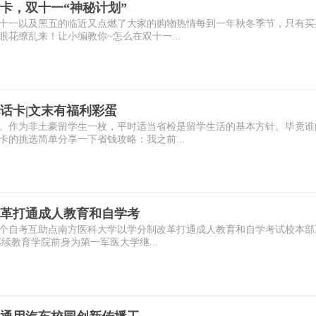
卡，双十一“神秘计划”
十一以及黑五的临近又点燃了大家的购物热情每到一年秋冬季节，只有买
花缭乱来！让小编教你~怎么在双十一...
话卡|文末有福利彩蛋
。作为非土豪留学生一枚，平时适当省检是留学生活的基本方针。毕竟谁
的挑选简单分享一下省钱攻略：我之前...
革打通成人教育和自学考
23个自考互助点南方医科大学以学分制改革打通成人教育和自学考试校本部
续教育学院前身为第一军医大学继...