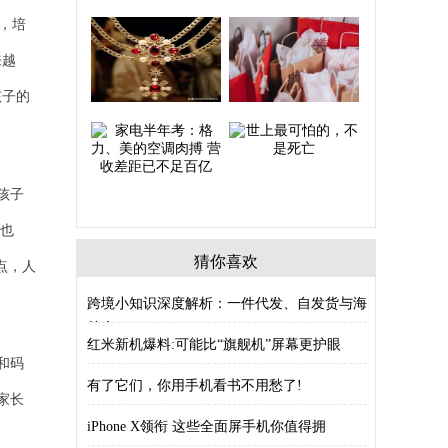
，培
来越
孩子的
孩子
琴也
猜你喜欢
点，人
跨境小知识深度解析：一件代发、自发货与海
外仓
红米新机爆料:可能比“旗舰机”屏幕更护眼
和码
有了它们，你用手机看书不用愁了!
家长
iPhone X领衔 这些全面屏手机你值得拥