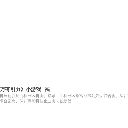
万有引力》小游戏--福
科技创新局（福田区科协）指导，由福田区华富办事处妇女联合会、深圳
合党委、深圳市高科技企业协同创新促...