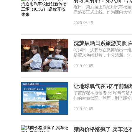
有才又有料！第六届上汽
近日，第六届上汽通用汽车校园
意盛宴正式上线。作为面向大学生
2020-06-15
沈梦辰晒日系旅游美照 
9月4日，沈梦辰在微博晒出一
搭配米色阔腿裤，十分清新。沈梦
2019-09-05
让地球氧气在5亿年前猛
宇宙探秘本报记者 张 晔氧气
扣的生命禁区。然而，到了距今5.8
2019-09-05
猪肉价格涨疯了 卖车还