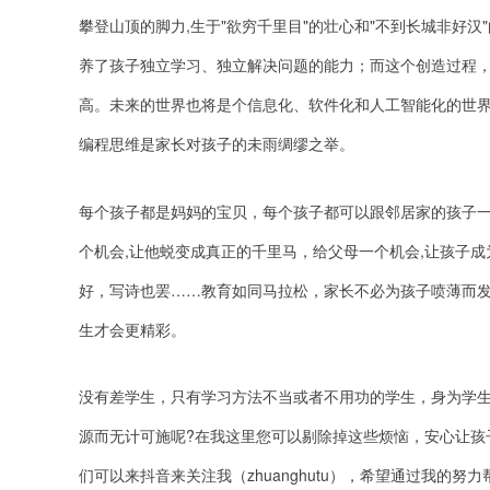
攀登山顶的脚力,生于"欲穷千里目"的壮心和"不到长城非好
养了孩子独立学习、独立解决问题的能力；而这个创造过程
高。未来的世界也将是个信息化、软件化和人工智能化的世
编程思维是家长对孩子的未雨绸缪之举。
每个孩子都是妈妈的宝贝，每个孩子都可以跟邻居家的孩子一
个机会,让他蜕变成真正的千里马，给父母一个机会,让孩子
好，写诗也罢……教育如同马拉松，家长不必为孩子喷薄而发
生才会更精彩。
没有差学生，只有学习方法不当或者不用功的学生，身为学生
源而无计可施呢?在我这里您可以剔除掉这些烦恼，安心让孩
们可以来抖音来关注我（zhuanghutu），希望通过我的