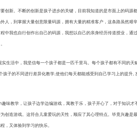
需要创新。不断的创新是孩子进步的关键，目前我知道的是市面上的码源
局外人，到掌握大量创意限量码源，拥有大量的精准客户，这条路虽然艰
过程中我也自行创作出自己的码源，我想以自己的亲身经历传道授业，通
习。
现实生活中，我坚信每一个孩子都是一匹千里马。每个孩子都有不同的天
个孩子的不同进行差异化教学,使他们每天都能感受到自己学习上的提升, 
tch趣味教学，让孩子边学边编游戏，寓教于乐，孩子开心了，对于知识才
变为创造游戏。这符合儿童爱玩的天性，顺应了其心理特点。毕竟兴趣是
编程，又体验到学习的快乐。