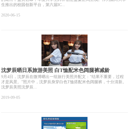
生推出的校园创新平台，第六届IC...
2020-06-15
沈梦辰晒日系旅游美照 白T恤配米色阔腿裤减龄
9月4日，沈梦辰在微博晒出一组旅行美照并配文：“结果不重要，过程
才是风景。”照片中，沈梦辰身穿白色T恤搭配米色阔腿裤，十分清新。
沈梦辰美照沈梦辰...
2019-09-05