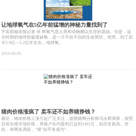
让地球氧气在5亿年前猛增的神秘力量找到了
宇宙探秘本报记者 张 晔氧气是人类和动物赖以生存的基础。但是，远
古时期的地球曾极度缺氧，是一片不折不扣的生命禁区。然而，到了距
今5.8亿—5.2亿年左右，地球氧...
2019-09-05
猪肉价格涨疯了 卖车还不如养猪挣钱？
最近，猪肉价格上涨引起广泛关注，据搜猪网分析师冯永辉测算，按照
目前生猪市场价格，养殖户头均盈利已达到1491元，创历史新高。对
此，有网友调侃，“猪”似乎有成为“...