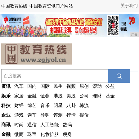
关于我们
中国教育热线_中国教育资讯门户网站
广告
资讯
汽车
国内
国际
民生
视频
原创
滚动
公益
娱乐
家居
金融
证券
港股
美股
公司
理财
基金
科技
财经
综艺
音乐
明星
八卦
韩流
企业
游戏
选车
导购
评测
行情
报价
商讯
时尚
通信
人工智能
数码
金融
微商
珠宝
化妆护肤
瘦身