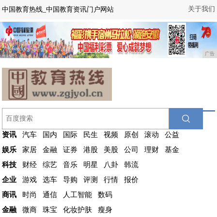
关于我们
中国教育热线_中国教育资讯门户网站
广告
资讯
汽车
国内
国际
民生
视频
原创
滚动
公益
娱乐
家居
金融
证券
港股
美股
公司
理财
基金
科技
财经
综艺
音乐
明星
八卦
韩流
企业
游戏
选车
导购
评测
行情
报价
商讯
时尚
通信
人工智能
数码
金融
微商
珠宝
化妆护肤
瘦身