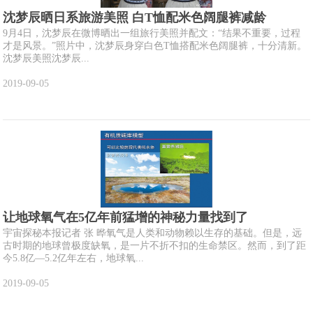
沈梦辰晒日系旅游美照 白T恤配米色阔腿裤减龄
9月4日，沈梦辰在微博晒出一组旅行美照并配文：“结果不重要，过程
才是风景。”照片中，沈梦辰身穿白色T恤搭配米色阔腿裤，十分清新。
沈梦辰美照沈梦辰...
2019-09-05
让地球氧气在5亿年前猛增的神秘力量找到了
宇宙探秘本报记者 张 晔氧气是人类和动物赖以生存的基础。但是，远
古时期的地球曾极度缺氧，是一片不折不扣的生命禁区。然而，到了距
今5.8亿—5.2亿年左右，地球氧...
2019-09-05