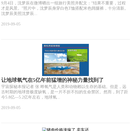
9月4日，沈梦辰在微博晒出一组旅行美照并配文：“结果不重要，过程
才是风景。”照片中，沈梦辰身穿白色T恤搭配米色阔腿裤，十分清新。
沈梦辰美照沈梦辰...
2019-09-05
让地球氧气在5亿年前猛增的神秘力量找到了
宇宙探秘本报记者 张 晔氧气是人类和动物赖以生存的基础。但是，远
古时期的地球曾极度缺氧，是一片不折不扣的生命禁区。然而，到了距
今5.8亿—5.2亿年左右，地球氧...
2019-09-05