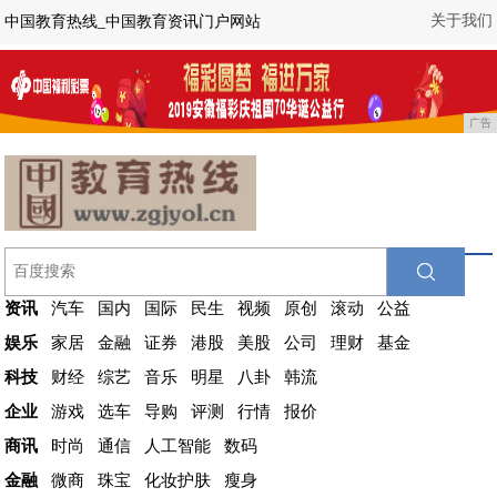
关于我们
中国教育热线_中国教育资讯门户网站
广告
资讯
汽车
国内
国际
民生
视频
原创
滚动
公益
娱乐
家居
金融
证券
港股
美股
公司
理财
基金
科技
财经
综艺
音乐
明星
八卦
韩流
企业
游戏
选车
导购
评测
行情
报价
商讯
时尚
通信
人工智能
数码
金融
微商
珠宝
化妆护肤
瘦身