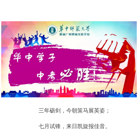
三年砺剑，今朝策马展英姿；
七月试锋，来日凯旋报佳音。