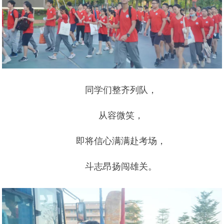
同学们整齐列队，
从容微笑，
即将信心满满赴考场，
斗志昂扬闯雄关。