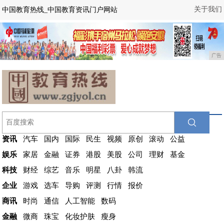
关于我们
中国教育热线_中国教育资讯门户网站
广告
资讯
汽车
国内
国际
民生
视频
原创
滚动
公益
娱乐
家居
金融
证券
港股
美股
公司
理财
基金
科技
财经
综艺
音乐
明星
八卦
韩流
企业
游戏
选车
导购
评测
行情
报价
商讯
时尚
通信
人工智能
数码
金融
微商
珠宝
化妆护肤
瘦身