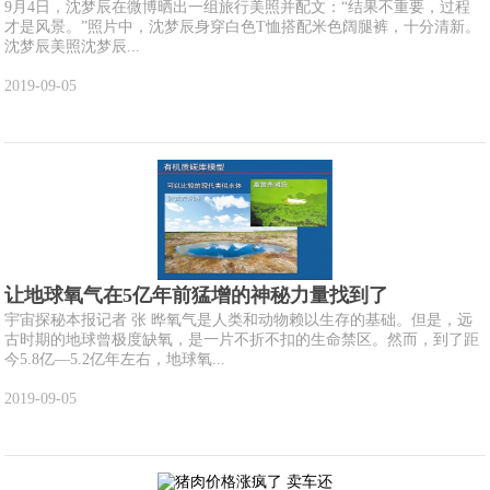
9月4日，沈梦辰在微博晒出一组旅行美照并配文：“结果不重要，过程
才是风景。”照片中，沈梦辰身穿白色T恤搭配米色阔腿裤，十分清新。
沈梦辰美照沈梦辰...
2019-09-05
让地球氧气在5亿年前猛增的神秘力量找到了
宇宙探秘本报记者 张 晔氧气是人类和动物赖以生存的基础。但是，远
古时期的地球曾极度缺氧，是一片不折不扣的生命禁区。然而，到了距
今5.8亿—5.2亿年左右，地球氧...
2019-09-05