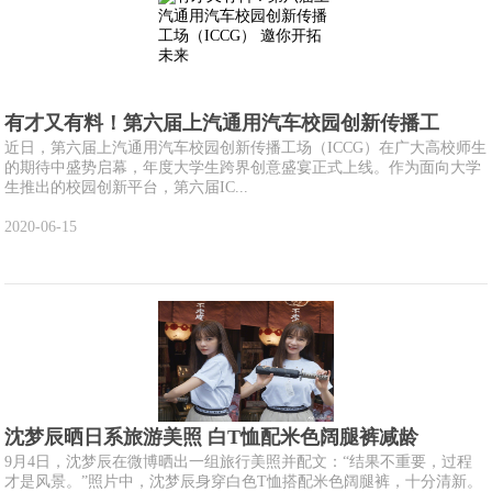
有才又有料！第六届上汽通用汽车校园创新传播工
近日，第六届上汽通用汽车校园创新传播工场（ICCG）在广大高校师生
的期待中盛势启幕，年度大学生跨界创意盛宴正式上线。作为面向大学
生推出的校园创新平台，第六届IC...
2020-06-15
沈梦辰晒日系旅游美照 白T恤配米色阔腿裤减龄
9月4日，沈梦辰在微博晒出一组旅行美照并配文：“结果不重要，过程
才是风景。”照片中，沈梦辰身穿白色T恤搭配米色阔腿裤，十分清新。