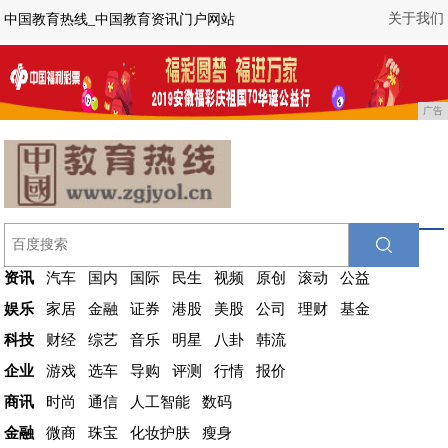
关于我们
中国教育热线_中国教育资讯门户网站
广告
资讯
汽车
国内
国际
民生
视频
原创
滚动
公益
娱乐
家居
金融
证券
港股
美股
公司
理财
基金
科技
财经
综艺
音乐
明星
八卦
韩流
企业
游戏
选车
导购
评测
行情
报价
商讯
时尚
通信
人工智能
数码
金融
微商
珠宝
化妆护肤
瘦身