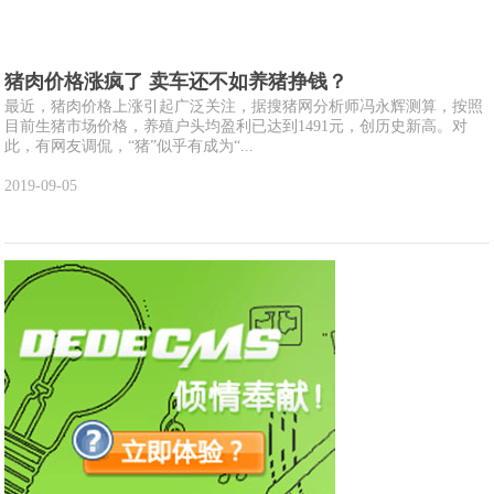
猪肉价格涨疯了 卖车还不如养猪挣钱？
最近，猪肉价格上涨引起广泛关注，据搜猪网分析师冯永辉测算，按照
目前生猪市场价格，养殖户头均盈利已达到1491元，创历史新高。对
此，有网友调侃，“猪”似乎有成为“...
2019-09-05