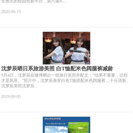
生推出的校园创新平台，第六届IC...
2020-06-15
沈梦辰晒日系旅游美照 白T恤配米色阔腿裤减龄
9月4日，沈梦辰在微博晒出一组旅行美照并配文：“结果不重要，过程
才是风景。”照片中，沈梦辰身穿白色T恤搭配米色阔腿裤，十分清新。
沈梦辰美照沈梦辰...
2019-09-05