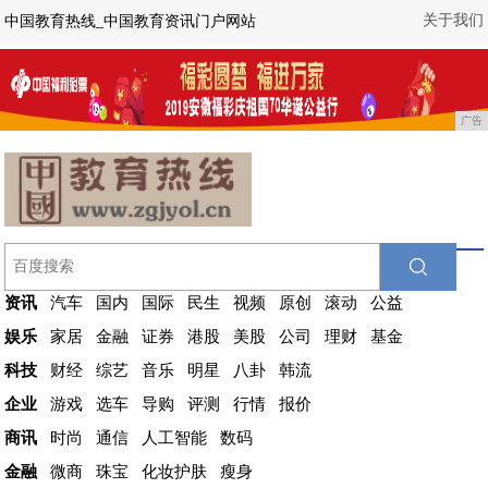
关于我们
中国教育热线_中国教育资讯门户网站
广告
资讯
汽车
国内
国际
民生
视频
原创
滚动
公益
娱乐
家居
金融
证券
港股
美股
公司
理财
基金
科技
财经
综艺
音乐
明星
八卦
韩流
企业
游戏
选车
导购
评测
行情
报价
商讯
时尚
通信
人工智能
数码
金融
微商
珠宝
化妆护肤
瘦身