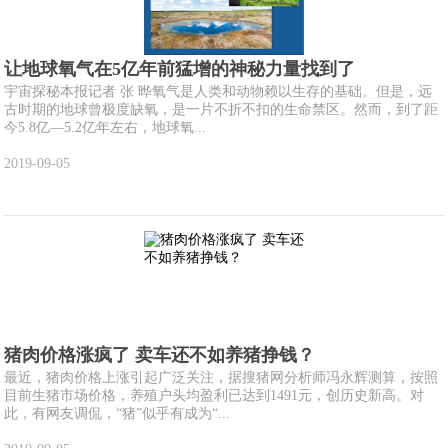
让地球氧气在5亿年前猛增的神秘力量找到了
宇宙探秘本报记者 张 晔氧气是人类和动物赖以生存的基础。但是，远
古时期的地球曾极度缺氧，是一片不折不扣的生命禁区。然而，到了距
今5.8亿—5.2亿年左右，地球氧...
2019-09-05
猪肉价格涨疯了 卖车还不如养猪挣钱？
最近，猪肉价格上涨引起广泛关注，据搜猪网分析师冯永辉测算，按照
目前生猪市场价格，养殖户头均盈利已达到1491元，创历史新高。对
此，有网友调侃，“猪”似乎有成为“...