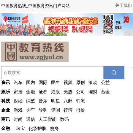
关于我们
中国教育热线_中国教育资讯门户网站
广告
资讯
汽车
国内
国际
民生
视频
原创
滚动
公益
娱乐
家居
金融
证券
港股
美股
公司
理财
基金
科技
财经
综艺
音乐
明星
八卦
韩流
企业
游戏
选车
导购
评测
行情
报价
商讯
时尚
通信
人工智能
数码
金融
珠宝
化妆护肤
瘦身