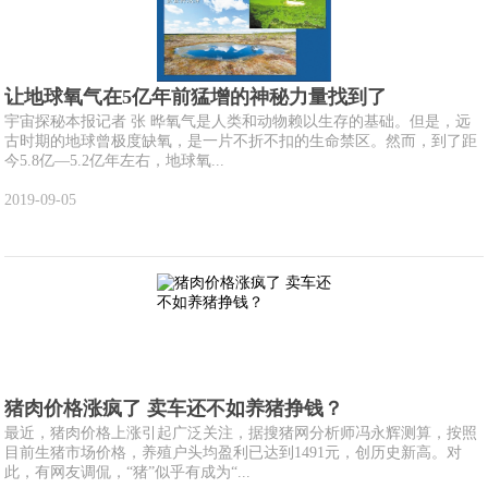
让地球氧气在5亿年前猛增的神秘力量找到了
宇宙探秘本报记者 张 晔氧气是人类和动物赖以生存的基础。但是，远
古时期的地球曾极度缺氧，是一片不折不扣的生命禁区。然而，到了距
今5.8亿—5.2亿年左右，地球氧...
2019-09-05
猪肉价格涨疯了 卖车还不如养猪挣钱？
最近，猪肉价格上涨引起广泛关注，据搜猪网分析师冯永辉测算，按照
目前生猪市场价格，养殖户头均盈利已达到1491元，创历史新高。对
此，有网友调侃，“猪”似乎有成为“...