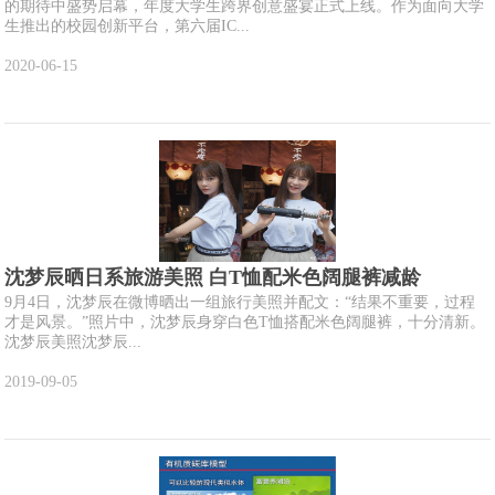
的期待中盛势启幕，年度大学生跨界创意盛宴正式上线。作为面向大学
生推出的校园创新平台，第六届IC...
2020-06-15
沈梦辰晒日系旅游美照 白T恤配米色阔腿裤减龄
9月4日，沈梦辰在微博晒出一组旅行美照并配文：“结果不重要，过程
才是风景。”照片中，沈梦辰身穿白色T恤搭配米色阔腿裤，十分清新。
沈梦辰美照沈梦辰...
2019-09-05