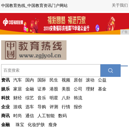
关于我们
中国教育热线_中国教育资讯门户网站
广告
资讯
汽车
国内
国际
民生
视频
原创
滚动
公益
娱乐
家居
金融
证券
港股
美股
公司
理财
基金
科技
财经
综艺
音乐
明星
八卦
韩流
企业
游戏
选车
导购
评测
行情
报价
商讯
时尚
通信
人工智能
数码
金融
珠宝
化妆护肤
瘦身