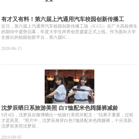
有才又有料！第六届上汽通用汽车校园创新传播工
近日，第六届上汽通用汽车校园创新传播工场（ICCG）在广大高校师生
的期待中盛势启幕，年度大学生跨界创意盛宴正式上线。作为面向大学
生推出的校园创新平台，第六届IC...
2020-06-15
沈梦辰晒日系旅游美照 白T恤配米色阔腿裤减龄
9月4日，沈梦辰在微博晒出一组旅行美照并配文：“结果不重要，过程
才是风景。”照片中，沈梦辰身穿白色T恤搭配米色阔腿裤，十分清新。
沈梦辰美照沈梦辰...
2019-09-05