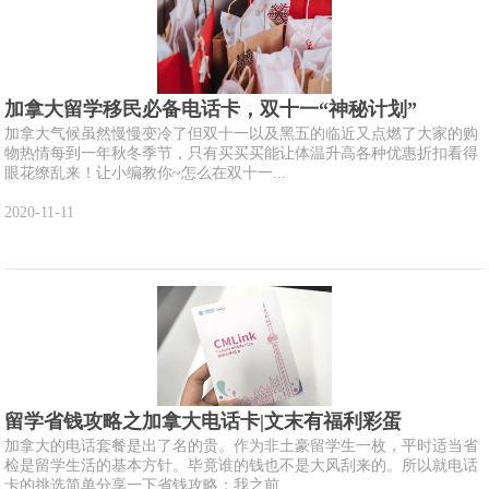
加拿大留学移民必备电话卡，双十一“神秘计划”
加拿大气候虽然慢慢变冷了但双十一以及黑五的临近又点燃了大家的购
物热情每到一年秋冬季节，只有买买买能让体温升高各种优惠折扣看得
眼花缭乱来！让小编教你~怎么在双十一...
2020-11-11
留学省钱攻略之加拿大电话卡|文末有福利彩蛋
加拿大的电话套餐是出了名的贵。作为非土豪留学生一枚，平时适当省
检是留学生活的基本方针。毕竟谁的钱也不是大风刮来的。所以就电话
卡的挑选简单分享一下省钱攻略：我之前...