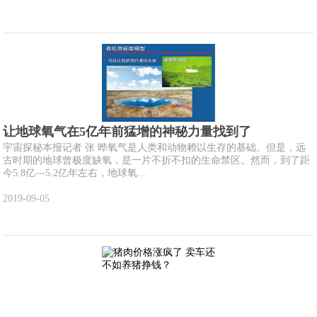
让地球氧气在5亿年前猛增的神秘力量找到了
宇宙探秘本报记者 张 晔氧气是人类和动物赖以生存的基础。但是，远
古时期的地球曾极度缺氧，是一片不折不扣的生命禁区。然而，到了距
今5.8亿—5.2亿年左右，地球氧...
2019-09-05