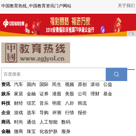
关于我们
中国教育热线_中国教育资讯门户网站
广告
资讯
汽车
国内
国际
民生
视频
原创
滚动
公益
娱乐
家居
金融
证券
港股
美股
公司
理财
基金
科技
财经
综艺
音乐
明星
八卦
韩流
企业
游戏
选车
导购
评测
行情
报价
商讯
时尚
通信
人工智能
数码
金融
微商
珠宝
化妆护肤
瘦身