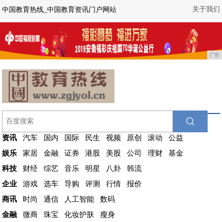
关于我们
中国教育热线_中国教育资讯门户网站
广告
资讯
汽车
国内
国际
民生
视频
原创
滚动
公益
娱乐
家居
金融
证券
港股
美股
公司
理财
基金
科技
财经
综艺
音乐
明星
八卦
韩流
企业
游戏
选车
导购
评测
行情
报价
商讯
时尚
通信
人工智能
数码
金融
微商
珠宝
化妆护肤
瘦身