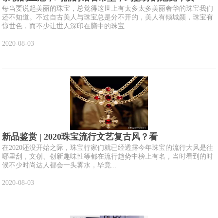
每当要说起美丽的珠宝，总觉得这世上有太多太多美丽奢华的珠宝我们
还不知道。不过自古美人与珠宝总是分不开的，美人有倾城颜，珠宝有
惊世色，而不少让世人深印在脑中的珠宝...
2020-08-03
新品鉴赏 | 2020珠宝流行文艺复古风？看
在2020还没开始之际，珠宝行家们就已经透露今年珠宝的流行大风是往
哪里刮，文创、创新趣味性等都在流行趋势中榜上有名，当时看到的时
候不少时尚达人都会一头雾水，毕竟...
2020-08-03