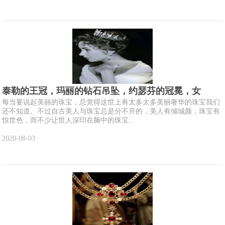
泰勒的王冠，玛丽的钻石吊坠，约瑟芬的冠冕，女
每当要说起美丽的珠宝，总觉得这世上有太多太多美丽奢华的珠宝我们
还不知道。不过自古美人与珠宝总是分不开的，美人有倾城颜，珠宝有
惊世色，而不少让世人深印在脑中的珠宝...
2020-08-03