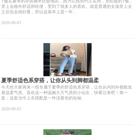
T恤在夏季的穿搭频率比较地高，因为它既简约又实用，宽松版的T恤，
穿上去格外舒适和轻便，受到了很多人的喜欢。就是普通的女孩穿上去
之后也会很好看，所以这基本上是一年...
2020-08-03
夏季舒适色系穿搭，让你从头到脚都温柔
今天给大家再来一组专属于夏季的舒适色系穿搭，让你从内到外都散发
着温柔气质。喜欢这一种温婉大方气质的小仙女，快看过来吧！第一
套：这套当中上衣搭配是一件淡黄色的短袖...
2020-08-03