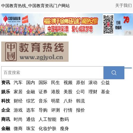
关于我们
中国教育热线_中国教育资讯门户网站
广告
资讯
汽车
国内
国际
民生
视频
原创
滚动
公益
娱乐
家居
金融
证券
港股
美股
公司
理财
基金
科技
财经
综艺
音乐
明星
八卦
韩流
企业
游戏
选车
导购
评测
行情
报价
商讯
时尚
通信
人工智能
数码
金融
微商
珠宝
化妆护肤
瘦身