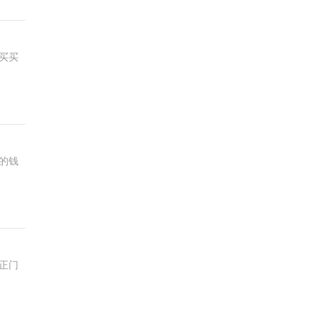
买买
的钱
正门