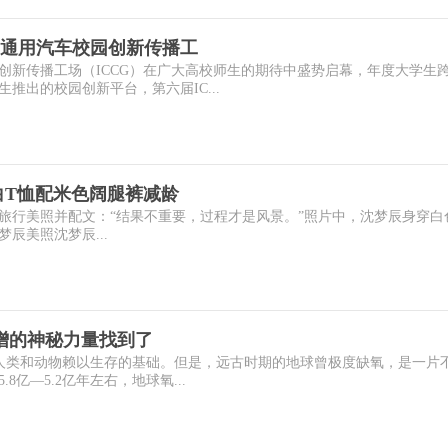
通用汽车校园创新传播工
创新传播工场（ICCG）在广大高校师生的期待中盛势启幕，年度大学生
推出的校园创新平台，第六届IC...
白T恤配米色阔腿裤减龄
组旅行美照并配文：“结果不重要，过程才是风景。”照片中，沈梦辰身穿白
辰美照沈梦辰...
增的神秘力量找到了
是人类和动物赖以生存的基础。但是，远古时期的地球曾极度缺氧，是一片
亿—5.2亿年左右，地球氧...