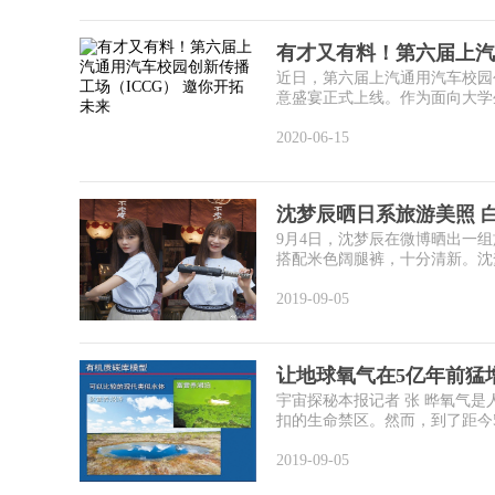
有才又有料！第六届上汽
近日，第六届上汽通用汽车校园
意盛宴正式上线。作为面向大学生
2020-06-15
沈梦辰晒日系旅游美照 
9月4日，沈梦辰在微博晒出一
搭配米色阔腿裤，十分清新。沈梦
2019-09-05
让地球氧气在5亿年前猛
宇宙探秘本报记者 张 晔氧气
扣的生命禁区。然而，到了距今5.8
2019-09-05