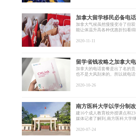
加拿大留学移民必备电话
加拿大气候虽然慢慢变冷了但双
能让体温升高各种优惠折扣看得眼
2020-11-11
留学省钱攻略之加拿大电
加拿大的电话套餐是出了名的贵
也不是大风刮来的。所以就电话卡
2020-10-26
南方医科大学以学分制改
建16个成人教育校外授课点和
媒体记者了解到,南方医科大学继
2020-07-24