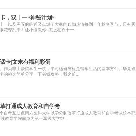
卡，双十一“神秘计划”
十一以及黑五的临近又点燃了大家的购物热情每到一年秋冬季节，只有买
花缭乱来！让小编教你~怎么在双十一...
话卡|文末有福利彩蛋
。作为非土豪留学生一枚，平时适当省检是留学生活的基本方针。毕竟谁
的挑选简单分享一下省钱攻略：我之前...
革打通成人教育和自学考
23个自考互助点南方医科大学以学分制改革打通成人教育和自学考试校本部
续教育学院前身为第一军医大学继...