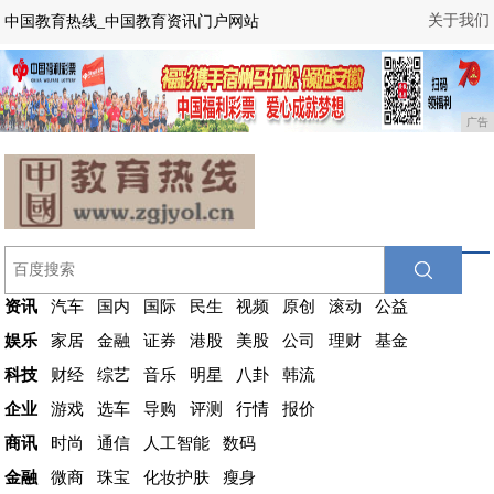
关于我们
中国教育热线_中国教育资讯门户网站
广告
资讯
汽车
国内
国际
民生
视频
原创
滚动
公益
娱乐
家居
金融
证券
港股
美股
公司
理财
基金
科技
财经
综艺
音乐
明星
八卦
韩流
企业
游戏
选车
导购
评测
行情
报价
商讯
时尚
通信
人工智能
数码
金融
微商
珠宝
化妆护肤
瘦身