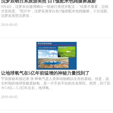
沈梦辰晒日系旅游美照 白T恤配米色阔腿裤减龄
9月4日，沈梦辰在微博晒出一组旅行美照并配文：“结果不重要，过程
才是风景。”照片中，沈梦辰身穿白色T恤搭配米色阔腿裤，十分清新。
沈梦辰美照沈梦辰...
2019-09-05
让地球氧气在5亿年前猛增的神秘力量找到了
宇宙探秘本报记者 张 晔氧气是人类和动物赖以生存的基础。但是，远
古时期的地球曾极度缺氧，是一片不折不扣的生命禁区。然而，到了距
今5.8亿—5.2亿年左右，地球氧...
2019-09-05