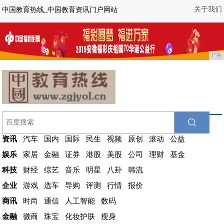
关于我们
中国教育热线_中国教育资讯门户网站
广告
资讯
汽车
国内
国际
民生
视频
原创
滚动
公益
娱乐
家居
金融
证券
港股
美股
公司
理财
基金
科技
财经
综艺
音乐
明星
八卦
韩流
企业
游戏
选车
导购
评测
行情
报价
商讯
时尚
通信
人工智能
数码
金融
微商
珠宝
化妆护肤
瘦身