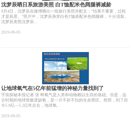
沈梦辰晒日系旅游美照 白T恤配米色阔腿裤减龄
9月4日，沈梦辰在微博晒出一组旅行美照并配文：“结果不重要，过程
才是风景。”照片中，沈梦辰身穿白色T恤搭配米色阔腿裤，十分清新。
沈梦辰美照沈梦辰...
2019-09-05
让地球氧气在5亿年前猛增的神秘力量找到了
宇宙探秘本报记者 张 晔氧气是人类和动物赖以生存的基础。但是，远
古时期的地球曾极度缺氧，是一片不折不扣的生命禁区。然而，到了距
今5.8亿—5.2亿年左右，地球氧...
2019-09-05