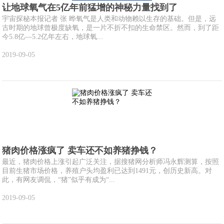
让地球氧气在5亿年前猛增的神秘力量找到了
宇宙探秘本报记者 张 晔氧气是人类和动物赖以生存的基础。但是，远
古时期的地球曾极度缺氧，是一片不折不扣的生命禁区。然而，到了距
今5.8亿—5.2亿年左右，地球氧...
2019-09-05
猪肉价格涨疯了 卖车还不如养猪挣钱？
最近，猪肉价格上涨引起广泛关注，据搜猪网分析师冯永辉测算，按照
目前生猪市场价格，养殖户头均盈利已达到1491元，创历史新高。对
此，有网友调侃，“猪”似乎有成为“...
2019-09-05