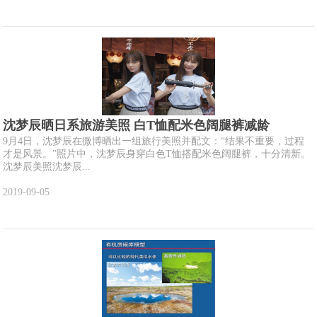
沈梦辰晒日系旅游美照 白T恤配米色阔腿裤减龄
9月4日，沈梦辰在微博晒出一组旅行美照并配文：“结果不重要，过程
才是风景。”照片中，沈梦辰身穿白色T恤搭配米色阔腿裤，十分清新。
沈梦辰美照沈梦辰...
2019-09-05