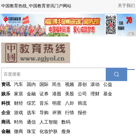
关于我们
中国教育热线_中国教育资讯门户网站
广告
资讯
汽车
国内
国际
民生
视频
原创
滚动
公益
娱乐
家居
金融
证券
港股
美股
公司
理财
基金
科技
财经
综艺
音乐
明星
八卦
韩流
企业
游戏
选车
导购
评测
行情
报价
商讯
时尚
通信
人工智能
数码
金融
微商
珠宝
化妆护肤
瘦身