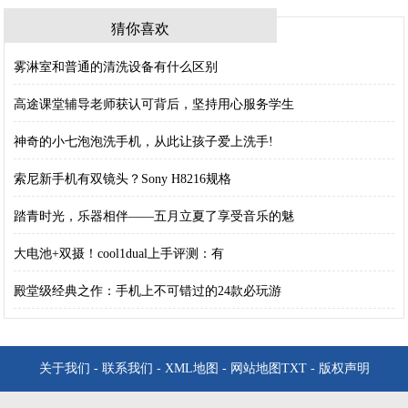
猜你喜欢
雾淋室和普通的清洗设备有什么区别
高途课堂辅导老师获认可背后，坚持用心服务学生
神奇的小七泡泡洗手机，从此让孩子爱上洗手!
索尼新手机有双镜头？Sony H8216规格
踏青时光，乐器相伴——五月立夏了享受音乐的魅
大电池+双摄！cool1dual上手评测：有
殿堂级经典之作：手机上不可错过的24款必玩游
关于我们
-
联系我们
-
XML地图
-
网站地图
TXT
-
版权声明