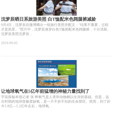
沈梦辰晒日系旅游美照 白T恤配米色阔腿裤减龄
9月4日，沈梦辰在微博晒出一组旅行美照并配文：“结果不重要，过程
才是风景。”照片中，沈梦辰身穿白色T恤搭配米色阔腿裤，十分清新。
沈梦辰美照沈梦辰...
2019-09-05
让地球氧气在5亿年前猛增的神秘力量找到了
宇宙探秘本报记者 张 晔氧气是人类和动物赖以生存的基础。但是，远
古时期的地球曾极度缺氧，是一片不折不扣的生命禁区。然而，到了距
今5.8亿—5.2亿年左右，地球氧...