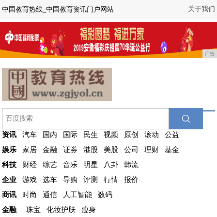
关于我们
中国教育热线_中国教育资讯门户网站
广告
资讯
汽车
国内
国际
民生
视频
原创
滚动
公益
娱乐
家居
金融
证券
港股
美股
公司
理财
基金
科技
财经
综艺
音乐
明星
八卦
韩流
企业
游戏
选车
导购
评测
行情
报价
商讯
时尚
通信
人工智能
数码
金融
珠宝
化妆护肤
瘦身