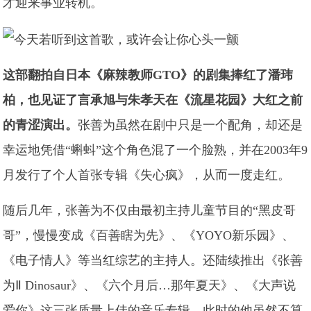
才迎来事业转机。
这部翻拍自日本《麻辣教师GTO》的剧集捧红了潘玮
柏，也见证了言承旭与朱孝天在《流星花园》大红之前
的青涩演出。
张善为虽然在剧中只是一个配角，却还是
幸运地凭借“蝌蚪”这个角色混了一个脸熟，并在2003年9
月发行了个人首张专辑《失心疯》，从而一度走红。
随后几年，张善为不仅由最初主持儿童节目的“黑皮哥
哥”，慢慢变成《百善瞎为先》、《YOYO新乐园》、
《电子情人》等当红综艺的主持人。还陆续推出《张善
为Ⅱ Dinosaur》、《六个月后…那年夏天》、《大声说
爱你》这三张质量上佳的音乐专辑。此时的他虽然不算