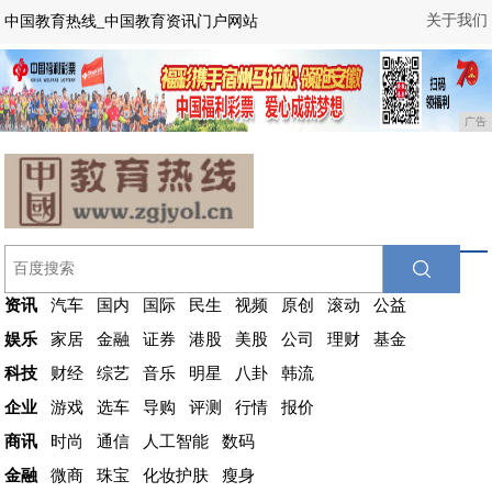
关于我们
中国教育热线_中国教育资讯门户网站
广告
资讯
汽车
国内
国际
民生
视频
原创
滚动
公益
娱乐
家居
金融
证券
港股
美股
公司
理财
基金
科技
财经
综艺
音乐
明星
八卦
韩流
企业
游戏
选车
导购
评测
行情
报价
商讯
时尚
通信
人工智能
数码
金融
微商
珠宝
化妆护肤
瘦身