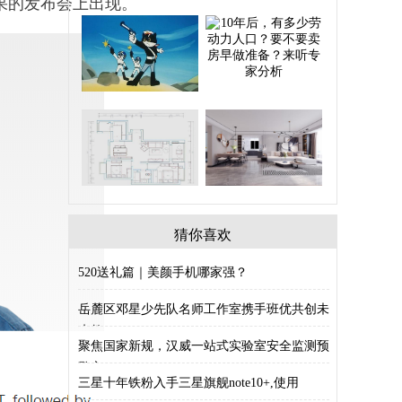
在苹果的发布会上出现。
猜你喜欢
520送礼篇｜美颜手机哪家强？
岳麓区邓星少先队名师工作室携手班优共创未
来教
聚焦国家新规，汉威一站式实验室安全监测预
警方
三星十年铁粉入手三星旗舰note10+,使用