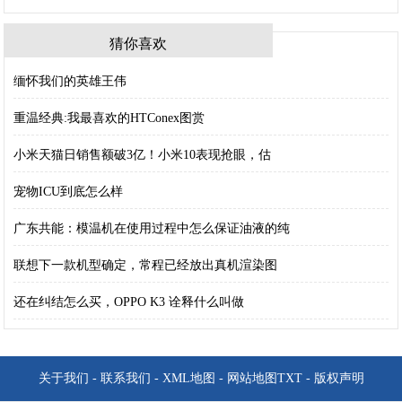
猜你喜欢
缅怀我们的英雄王伟
重温经典:我最喜欢的HTConex图赏
小米天猫日销售额破3亿！小米10表现抢眼，估
宠物ICU到底怎么样
广东共能：模温机在使用过程中怎么保证油液的纯
联想下一款机型确定，常程已经放出真机渲染图
还在纠结怎么买，OPPO K3 诠释什么叫做
关于我们
-
联系我们
-
XML地图
-
网站地图
TXT
-
版权声明