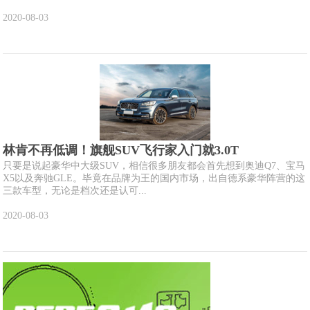
2020-08-03
林肯不再低调！旗舰SUV飞行家入门就3.0T
只要是说起豪华中大级SUV，相信很多朋友都会首先想到奥迪Q7、宝马
X5以及奔驰GLE。毕竟在品牌为王的国内市场，出自德系豪华阵营的这
三款车型，无论是档次还是认可...
2020-08-03