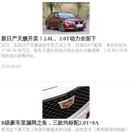
新日产天籁开卖！2.0L、2.0T动力全面下
近日，东风日产天籁改款车型正式上市，共推出6个配置，售价区间为
17.98-26.98万元。新车主要针对动力部分进行小幅调整，2.0L和2.0T车
型的动力参数均出...
2020-08-03
B级豪车里漏网之鱼，三款均标配2.0T+8A
要说这个夏天登上热搜次数最多的话题，自然是非《乘风破浪的姐姐》