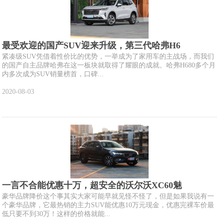
最受欢迎的国产SUV迎来升级，第三代哈弗H6
紧凑级SUV凭借着性价比的优势，一举成为了家用车的主战场，而我们
的国产自主品牌哈弗在这一板块就取得了耀眼的成就。哈弗H680多个月
内多次成为SUV销量榜首，口碑...
2020-08-03
一言不合能优惠十万，超安全的沃尔沃XC60魅
豪华品牌降价这个事其实大家可能早就见怪不怪了，但是如果我说有一
个豪华品牌，它最热销的主力SUV能优惠10万元现金，优惠完裸车价最
低只要不到30万！这样的价格就能...