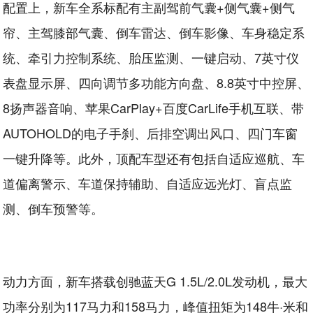
配置上，新车全系标配有主副驾前气囊+侧气囊+侧气
帘、主驾膝部气囊、倒车雷达、倒车影像、车身稳定系
统、牵引力控制系统、胎压监测、一键启动、7英寸仪
表盘显示屏、四向调节多功能方向盘、8.8英寸中控屏、
8扬声器音响、苹果CarPlay+百度CarLife手机互联、带
AUTOHOLD的电子手刹、后排空调出风口、四门车窗
一键升降等。此外，顶配车型还有包括自适应巡航、车
道偏离警示、车道保持辅助、自适应远光灯、盲点监
测、倒车预警等。
动力方面，新车搭载创驰蓝天G 1.5L/2.0L发动机，最大
功率分别为117马力和158马力，峰值扭矩为148牛·米和