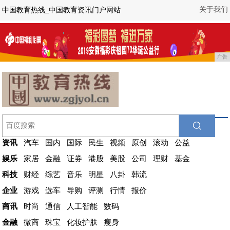
关于我们
中国教育热线_中国教育资讯门户网站
广告
资讯
汽车
国内
国际
民生
视频
原创
滚动
公益
娱乐
家居
金融
证券
港股
美股
公司
理财
基金
科技
财经
综艺
音乐
明星
八卦
韩流
企业
游戏
选车
导购
评测
行情
报价
商讯
时尚
通信
人工智能
数码
金融
微商
珠宝
化妆护肤
瘦身