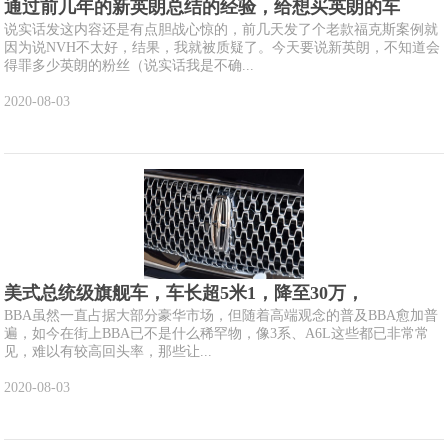
通过前几年的新英朗总结的经验，给想买英朗的车
说实话发这内容还是有点胆战心惊的，前几天发了个老款福克斯案例就
因为说NVH不太好，结果，我就被质疑了。今天要说新英朗，不知道会
得罪多少英朗的粉丝（说实话我是不确...
2020-08-03
美式总统级旗舰车，车长超5米1，降至30万，
BBA虽然一直占据大部分豪华市场，但随着高端观念的普及BBA愈加普
遍，如今在街上BBA已不是什么稀罕物，像3系、A6L这些都已非常常
见，难以有较高回头率，那些让...
2020-08-03