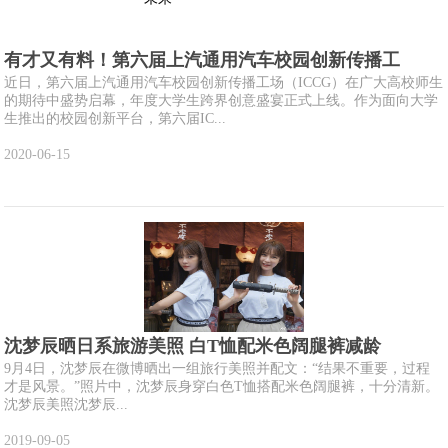
有才又有料！第六届上汽通用汽车校园创新传播工
近日，第六届上汽通用汽车校园创新传播工场（ICCG）在广大高校师生
的期待中盛势启幕，年度大学生跨界创意盛宴正式上线。作为面向大学
生推出的校园创新平台，第六届IC...
2020-06-15
沈梦辰晒日系旅游美照 白T恤配米色阔腿裤减龄
9月4日，沈梦辰在微博晒出一组旅行美照并配文：“结果不重要，过程
才是风景。”照片中，沈梦辰身穿白色T恤搭配米色阔腿裤，十分清新。
沈梦辰美照沈梦辰...
2019-09-05