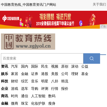
关于我们
中国教育热线_中国教育资讯门户网站
广告
资讯
汽车
国内
国际
民生
视频
原创
滚动
公益
娱乐
家居
金融
证券
港股
美股
公司
理财
基金
科技
财经
综艺
音乐
明星
八卦
韩流
企业
游戏
选车
导购
评测
行情
报价
商讯
时尚
通信
人工智能
数码
金融
微商
珠宝
化妆护肤
瘦身