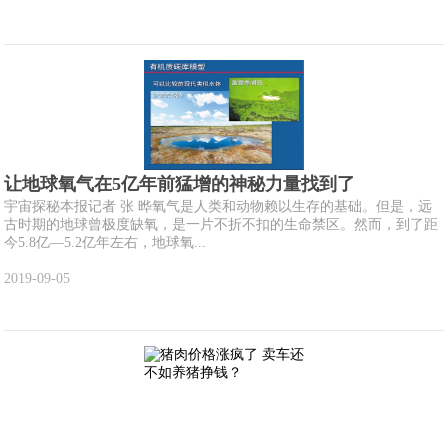
让地球氧气在5亿年前猛增的神秘力量找到了
宇宙探秘本报记者 张 晔氧气是人类和动物赖以生存的基础。但是，远
古时期的地球曾极度缺氧，是一片不折不扣的生命禁区。然而，到了距
今5.8亿—5.2亿年左右，地球氧...
2019-09-05