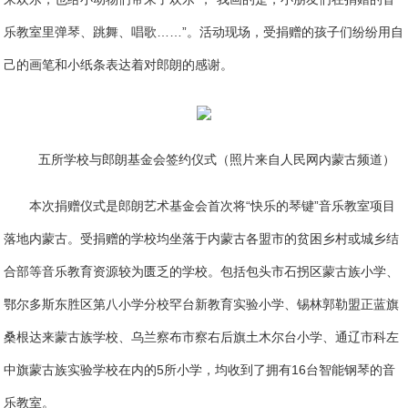
乐教室里弹琴、跳舞、唱歌……”。活动现场，受捐赠的孩子们纷纷用自
己的画笔和小纸条表达着对郎朗的感谢。
五所学校与郎朗基金会签约仪式（照片来自人民网内蒙古频道）
本次捐赠仪式是郎朗艺术基金会首次将“快乐的琴键”音乐教室项目
落地内蒙古。受捐赠的学校均坐落于内蒙古各盟市的贫困乡村或城乡结
合部等音乐教育资源较为匮乏的学校。包括包头市石拐区蒙古族小学、
鄂尔多斯东胜区第八小学分校罕台新教育实验小学、锡林郭勒盟正蓝旗
桑根达来蒙古族学校、乌兰察布市察右后旗土木尔台小学、通辽市科左
中旗蒙古族实验学校在内的5所小学，均收到了拥有16台智能钢琴的音
乐教室。