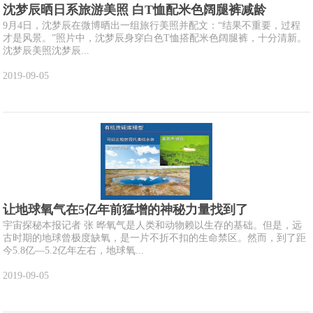
沈梦辰晒日系旅游美照 白T恤配米色阔腿裤减龄
9月4日，沈梦辰在微博晒出一组旅行美照并配文：“结果不重要，过程
才是风景。”照片中，沈梦辰身穿白色T恤搭配米色阔腿裤，十分清新。
沈梦辰美照沈梦辰...
2019-09-05
让地球氧气在5亿年前猛增的神秘力量找到了
宇宙探秘本报记者 张 晔氧气是人类和动物赖以生存的基础。但是，远
古时期的地球曾极度缺氧，是一片不折不扣的生命禁区。然而，到了距
今5.8亿—5.2亿年左右，地球氧...
2019-09-05