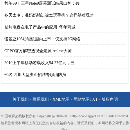
秒杀S9！三星Note9屏幕测试结果出炉：共
冬天太冷，准妈妈钻进被窝玩手机？这样躺着玩才
贴片电容在电子产品中的应用_华年商城
诺基亚105功能机国内上市：仅支持2G网络
OPPO官方解密透视全景屏,realme大师
2019上半年移动游戏收入54.27亿元，三
60名|四川大型央企招聘专职消防员
关于我们
-
联系我们
-
XML地图
-
网站地图
TXT
-
版权声明
中国教育热线版权所有 Copyright ◎ 2001-2019 http://www.zgjyol.cn Al Rights Reserved.
如果您发现本网站上有侵犯您的合法权益的内容，请联系我们，本网站将立即予以删
除！