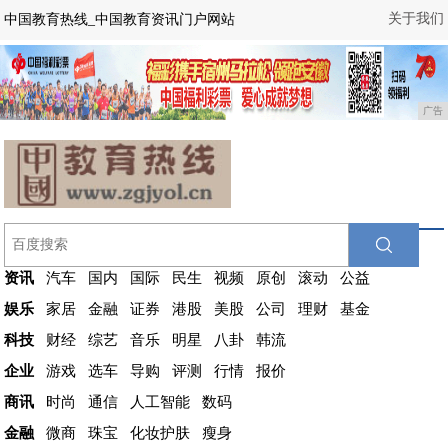
关于我们
中国教育热线_中国教育资讯门户网站
广告
资讯
汽车
国内
国际
民生
视频
原创
滚动
公益
娱乐
家居
金融
证券
港股
美股
公司
理财
基金
科技
财经
综艺
音乐
明星
八卦
韩流
企业
游戏
选车
导购
评测
行情
报价
商讯
时尚
通信
人工智能
数码
金融
微商
珠宝
化妆护肤
瘦身