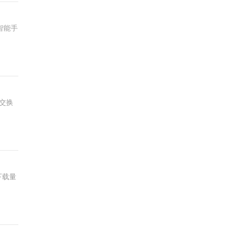
的智能手
交换
下载量