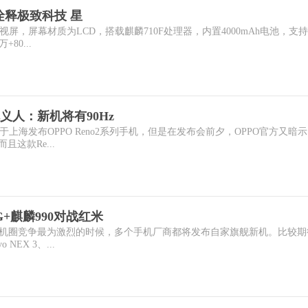
”诠释极致科技 星
眼全视屏，屏幕材质为LCD，搭载麒麟710F处理器，内置4000mAh电池，支持
80...
义人：新机将有90Hz
日于上海发布OPPO Reno2系列手机，但是在发布会前夕，OPPO官方又暗
且这款Re...
+麒麟990对战红米
是手机圈竞争最为激烈的时候，多个手机厂商都将发布自家旗舰新机。比较期
 NEX 3、...