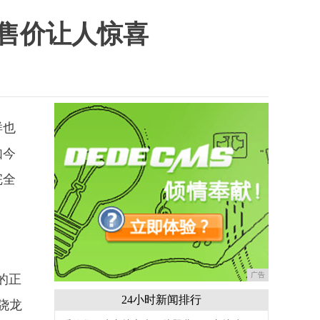
售价让人惊喜
样也
如今
完全
广告
的正
24小时新闻排行
骁龙