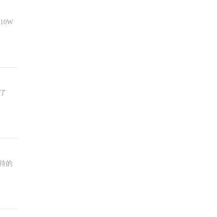
10W
示了
待的