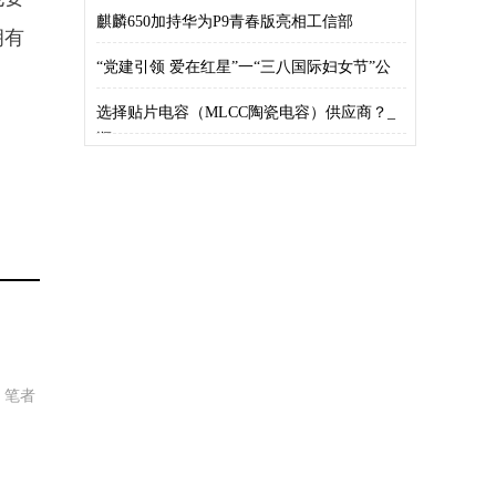
器
麒麟650加持华为P9青春版亮相工信部
拥有
“党建引领 爱在红星”一“三八国际妇女节”公
选择贴片电容（MLCC陶瓷电容）供应商？_
顺
，笔者