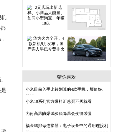
舰机
型都
品，
猜你喜欢
畅。
小米目前入手比较划算的4款手机，颜值好、
还是
性能
小米10系列官方爆料汇总买不买就看
为何高温防爆试验箱降温会变得缓慢
福金鹰排母连接器：电子设备中的通用连接利
也要